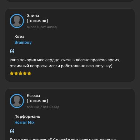
Элина
(новичок)
около 5 лет назад
Квиз
Brainboy
квиз покорил мое сердце! очень классно провела время,
отличный вопросы, мозги работали на всю катушку)
Ксюша
(новичок)
больше 7 лет назад
Перформанс
Horror Mix
Было очень страшно)) Спасибо за такую игру, столько