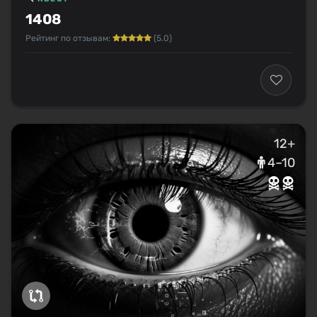
1408
Рейтинг по отзывам:
(5.0)
12+
4–10